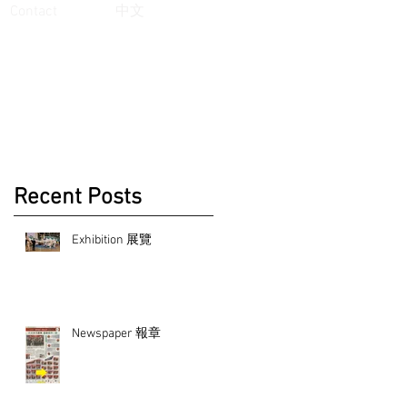
Contact
中文
Recent Posts
Exhibition 展覽
Newspaper 報章