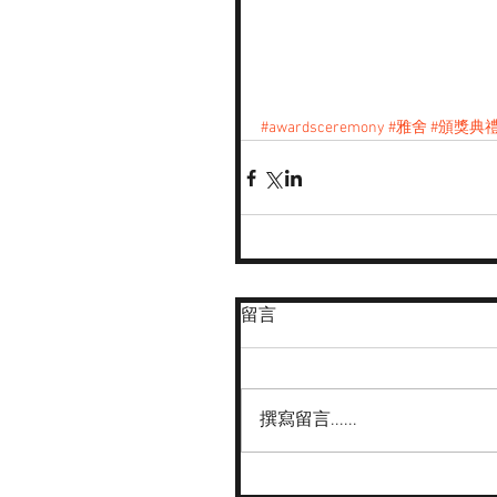
#awardsceremony
#雅舍
#頒獎典
留言
撰寫留言......