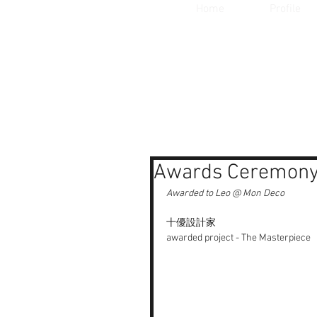
Home
Profile
Awards Cerem
Awarded to Leo @ Mon Deco
十優設計家 
awarded project - The Masterpiece 