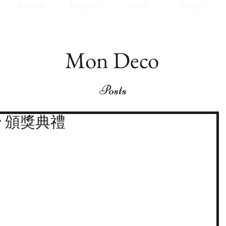
Awards
Projects
Posts
Videos
Mon Deco
Posts
ony 頒獎典禮